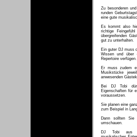
Zu besonderen und 
runden Geburtstagsf
eine gute musikalis
Es kommt also hie
richtige Feingefüh
übergreifenden Gäst
gut zu unterhalten.
Ein guter DJ muss d
Wissen und über e
Repertoire verfügen.
Er muss zudem ein
Musikstücke jewe
anwesenden Gästek
Bei DJ Tobi dürf
Eigenschaften für e
voraussetzen.
Sie planen eine gan
zum Beispiel in La
Dann sollten Sie 
umschauen.
DJ Tobi aus Ha
musikalisches Enter