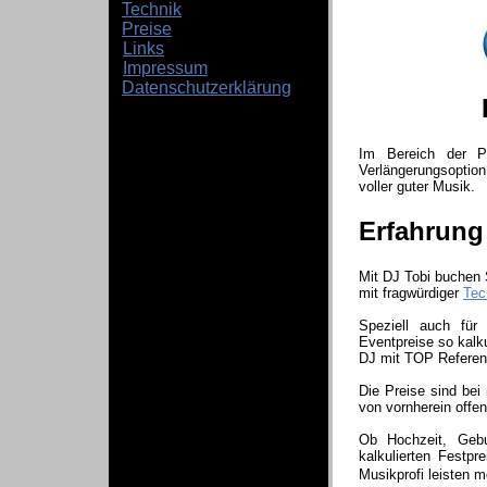
Technik
Preise
Links
Impressum
Datenschutzerklärung
Im Bereich der Pre
Verlängerungsopti
voller guter Musik.
Erfahrung
Mit DJ Tobi buchen 
mit fragwürdiger
Tec
Speziell auch für 
Eventpreise so kalk
DJ mit TOP Referenz
Die Preise sind bei
von vornherein offe
Ob Hochzeit, Gebur
kalkulierten Festp
Musikprofi leisten 