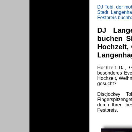
DJ Tobi, der mob
Stadt Langenh
Festpreis buchba
DJ Lange
buchen Si
Hochzeit,
Langenha
Hochzeit DJ, G
besonderes Even
Hochzeit, Weihn
gesucht?
Discjockey T
Fingerspitzenge
durch Ihren be
Festpreis.