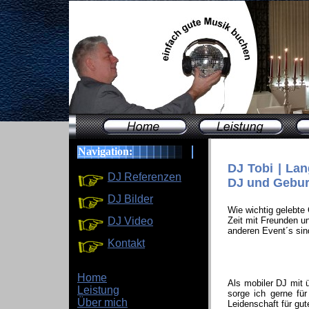
Navigation:
DJ Tobi | Lan
DJ Referenzen
DJ und Gebur
DJ Bilder
Wie wichtig gelebte
DJ Video
Zeit mit Freunden u
anderen Event´s sin
Kontakt
Home
Als mobiler DJ mit 
Leistung
sorge ich gerne fü
Über mich
Leidenschaft für gut