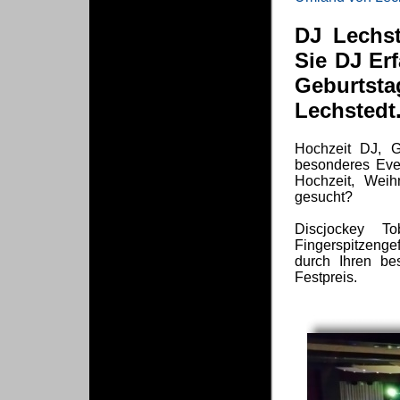
DJ Lechst
Sie DJ Er
Geburts
Lechstedt
Hochzeit DJ, G
besonderes Even
Hochzeit, Weihn
gesucht?
Discjockey T
Fingerspitzenge
durch Ihren be
Festpreis.