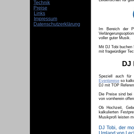
Technik
Preise
Links
Impressum
Datenschutzerklärung
Im Bereich der Pre
Verlängerungsoptio
voller guter Musik.
Mit DJ Tobi buchen 
mit fragwürdiger Tec
DJ 
Speziell auch für 
Eventpreise
so kalku
DJ mit TOP Referenz
Die Preise sind bei
von vornherein offe
Ob Hochzeit, Gebur
kalkulierten Festp
Musikprofi leisten 
DJ Tobi, der mo
Umland von Lech