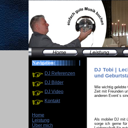
Navigation:
DJ Tobi | Lec
DJ Referenzen
und Geburtst
DJ Bilder
Wie wichtig gelebte
DJ Video
Zeit mit Freunden u
anderen Event´s sin
Kontakt
Home
Als mobiler DJ mit 
Leistung
sorge ich gerne fü
Über mich
Leidenschaft für gut